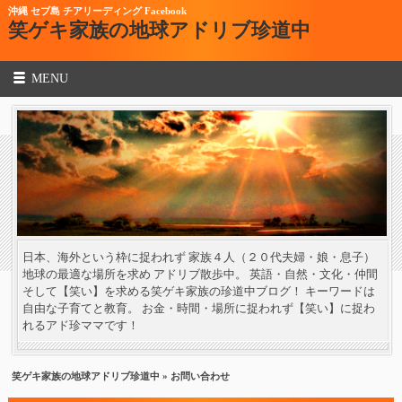
沖縄 セブ島 チアリーディング Facebook
笑ゲキ家族の地球アドリブ珍道中
MENU
日本、海外という枠に捉われず 家族４人（２０代夫婦・娘・息子）
地球の最適な場所を求め アドリブ散歩中。 英語・自然・文化・仲間
そして【笑い】を求める笑ゲキ家族の珍道中ブログ！ キーワードは
自由な子育てと教育。 お金・時間・場所に捉われず【笑い】に捉わ
れるアド珍ママです！
笑ゲキ家族の地球アドリブ珍道中
» お問い合わせ