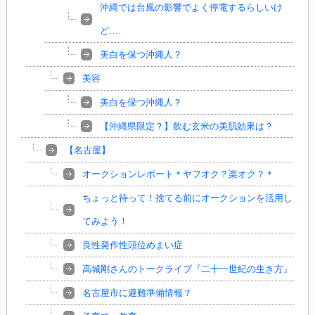
沖縄では台風の影響でよく停電するらしいけ
ど…
美白を保つ沖縄人？
美容
美白を保つ沖縄人？
【沖縄県限定？】飲む玄米の美肌効果は？
【名古屋】
オークションレポート＊ヤフオク？楽オク？＊
ちょっと待って！捨てる前にオークションを活用し
てみよう！
良性発作性頭位めまい症
高城剛さんのトークライブ『二十一世紀の生き方』
名古屋市に避難準備情報？