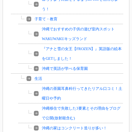
う！
子育て・教育
沖縄でおすすめの子供の遊び室内スポット
WAKUWAKUキッズランド
『アナと雪の女王【FROZEN】』英語版の絵本
をGETしました！
沖縄で英語が学べる保育園
生活
沖縄の茶園耳鼻科行ってきたリアル口コミ！土
曜日や予約
沖縄移住で失敗した3要素とその理由をブログ
で公開(放射能含む)
沖縄の家はコンクリート造りが多い！