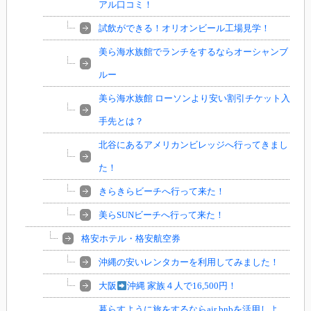
アル口コミ！
試飲ができる！オリオンビール工場見学！
美ら海水族館でランチをするならオーシャンブ
ルー
美ら海水族館 ローソンより安い割引チケット入
手先とは？
北谷にあるアメリカンビレッジへ行ってきまし
た！
きらきらビーチへ行って来た！
美らSUNビーチへ行って来た！
格安ホテル・格安航空券
沖縄の安いレンタカーを利用してみました！
大阪
沖縄 家族４人で16,500円！
暮らすように旅をするならair bnbを活用しよ