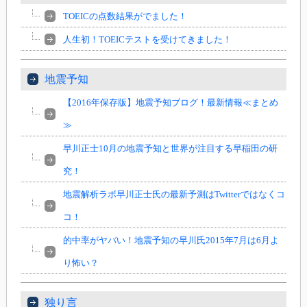
TOEICの点数結果がでました！
人生初！TOEICテストを受けてきました！
地震予知
【2016年保存版】地震予知ブログ！最新情報≪まとめ
≫
早川正士10月の地震予知と世界が注目する早稲田の研
究！
地震解析ラボ早川正士氏の最新予測はTwitterではなくコ
コ！
的中率がヤバい！地震予知の早川氏2015年7月は6月よ
り怖い？
独り言