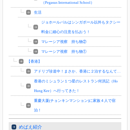
（Pegasus International School）
生活
ジョホールバルはシンガポール以外もタクシー
料金に細心の注意を払おう！
マレーシア視察 持ち物②
マレーシア視察 持ち物①
【香港】
アドリブ珍道中！まさか、香港に２泊するなんて…
香港のミシュラン１つ星のレストラン何洪記（Ho
Hung Kee）へ行ってきた！
重慶大厦(チョンキンマンション)に家族４人で宿
泊！
めばえ紹介