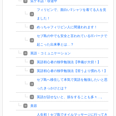
笑ゲキ話・珍道中
フィリピンで、面白いTシャツを着てる人を見
ました！
めっちゃフィリピン人に間違われます！
セブ島の中でも安全と言われているITパークで
起こった出来事とは…？
英語・コミュニケーション
英語初心者の独学勉強法【準備が大切！】
英語初心者の独学勉強法【習うより慣れろ！】
セブ島へ移住して本気で英語を勉強したいと思
ったきっかけとは？
英語が話せないと、損をすることも多々…。
美容
人生初！セブ島でオイルマッサージに行ってき