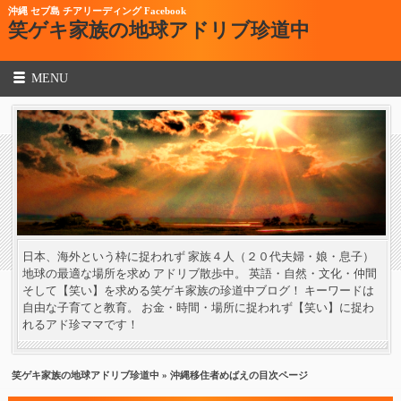
沖縄 セブ島 チアリーディング Facebook
笑ゲキ家族の地球アドリブ珍道中
MENU
日本、海外という枠に捉われず 家族４人（２０代夫婦・娘・息子）
地球の最適な場所を求め アドリブ散歩中。 英語・自然・文化・仲間
そして【笑い】を求める笑ゲキ家族の珍道中ブログ！ キーワードは
自由な子育てと教育。 お金・時間・場所に捉われず【笑い】に捉わ
れるアド珍ママです！
笑ゲキ家族の地球アドリブ珍道中
» 沖縄移住者めばえの目次ページ