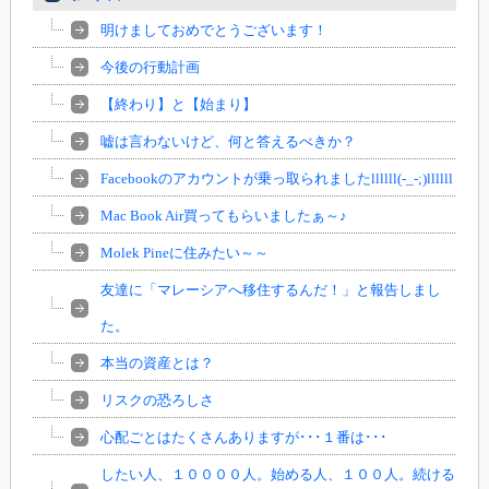
明けましておめでとうございます！
今後の行動計画
【終わり】と【始まり】
嘘は言わないけど、何と答えるべきか？
Facebookのアカウントが乗っ取られましたllllll(-_-;)llllll
Mac Book Air買ってもらいましたぁ～♪
Molek Pineに住みたい～～
友達に「マレーシアへ移住するんだ！」と報告しまし
た。
本当の資産とは？
リスクの恐ろしさ
心配ごとはたくさんありますが･･･１番は･･･
したい人、１００００人。始める人、１００人。続ける