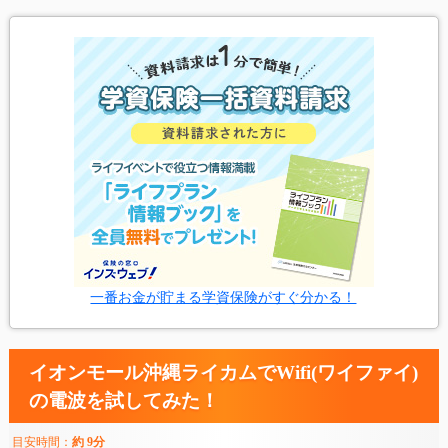
一番お金が貯まる学資保険がすぐ分かる！
イオンモール沖縄ライカムでWifi(ワイファイ)
の電波を試してみた！
目安時間：
約 9分