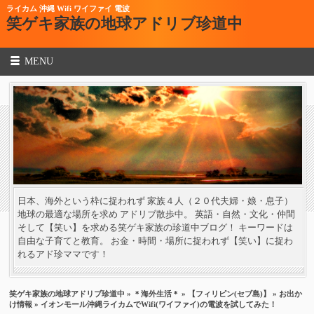
ライカム 沖縄 Wifi ワイファイ 電波
笑ゲキ家族の地球アドリブ珍道中
MENU
日本、海外という枠に捉われず 家族４人（２０代夫婦・娘・息子）
地球の最適な場所を求め アドリブ散歩中。 英語・自然・文化・仲間
そして【笑い】を求める笑ゲキ家族の珍道中ブログ！ キーワードは
自由な子育てと教育。 お金・時間・場所に捉われず【笑い】に捉わ
れるアド珍ママです！
笑ゲキ家族の地球アドリブ珍道中
»
＊海外生活＊
»
【フィリピン(セブ島)】
»
お出か
け情報
» イオンモール沖縄ライカムでWifi(ワイファイ)の電波を試してみた！