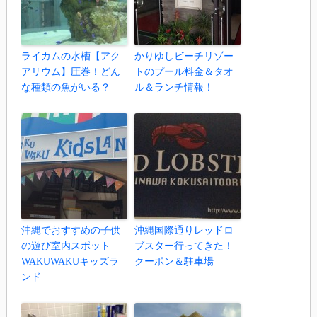
ライカムの水槽【アク
かりゆしビーチリゾー
アリウム】圧巻！どん
トのプール料金＆タオ
な種類の魚がいる？
ル＆ランチ情報！
沖縄でおすすめの子供
沖縄国際通りレッドロ
の遊び室内スポット
ブスター行ってきた！
WAKUWAKUキッズラ
クーポン＆駐車場
ンド