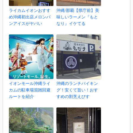
ライカムイオンおすす
沖縄/那覇【県庁前】美
め沖縄初出店メロンパ
味しいラーメン『もと
ンアイスがヤバい
なり』イケてる
イオンモール沖縄ライ
沖縄のランチバイキン
カムの駐車場混雑回避
グ！安くて旨い！おす
ルートを紹介
すめの割烹えびす