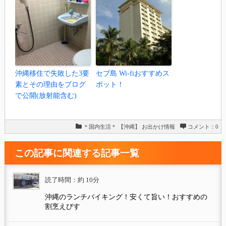
沖縄移住で失敗した3要
セブ島 Wi-fiおすすめス
素とその理由をブログ
ポット！
で公開(放射能含む)
＊国内生活＊
【沖縄】
お出かけ情報
コメント：0
この記事に関連する記事一覧
読了時間：約 10分
沖縄のランチバイキング！安くて旨い！おすすめの
割烹えびす