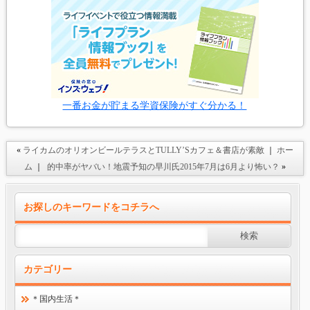
一番お金が貯まる学資保険がすぐ分かる！
«
ライカムのオリオンビールテラスとTULLY’Sカフェ＆書店が素敵
｜
ホー
ム
｜
的中率がヤバい！地震予知の早川氏2015年7月は6月より怖い？
»
お探しのキーワードをコチラへ
カテゴリー
＊国内生活＊