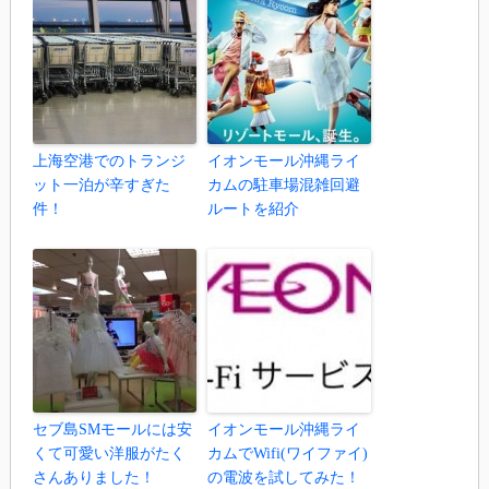
上海空港でのトランジ
イオンモール沖縄ライ
ット一泊が辛すぎた
カムの駐車場混雑回避
件！
ルートを紹介
セブ島SMモールには安
イオンモール沖縄ライ
くて可愛い洋服がたく
カムでWifi(ワイファイ)
さんありました！
の電波を試してみた！