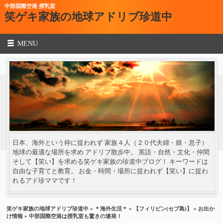
中部国際空港 授乳室
笑ゲキ家族の地球アドリブ珍道中
MENU
日本、海外という枠に捉われず 家族４人（２０代夫婦・娘・息子）
地球の最適な場所を求め アドリブ散歩中。 英語・自然・文化・仲間
そして【笑い】を求める笑ゲキ家族の珍道中ブログ！ キーワードは
自由な子育てと教育。 お金・時間・場所に捉われず【笑い】に捉わ
れるアド珍ママです！
笑ゲキ家族の地球アドリブ珍道中
»
＊海外生活＊
»
【フィリピン(セブ島)】
»
お出か
け情報
» 中部国際空港は授乳室も驚きの連発！