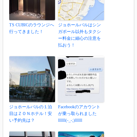
TS CUBICのラウンジへ
ジョホールバルはシン
行ってきました！
ガポール以外もタクシ
ー料金に細心の注意を
払おう！
ジョホールバルの１泊
Facebookのアカウント
目はＺＯＮホテル！安
が乗っ取られました
い予約先は？
llllll(-_-;)llllll