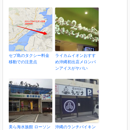
セブ島のタクシー料金
ライカムイオンおすす
移動での注意点
め沖縄初出店メロンパ
ンアイスがヤバい
美ら海水族館 ローソン
沖縄のランチバイキン