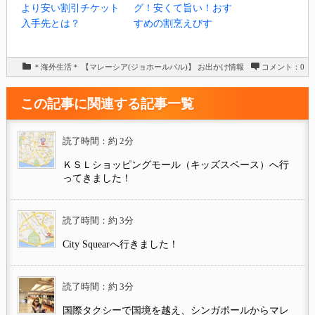
より安い割引チケット
グ！安くて旨い！おす
入手先とは？
すめの割烹えびす
＊海外生活＊
【マレーシア(ジョホールバル)】
お出かけ情報
コメント：0
この記事に関連する記事一覧
読了時間：約 2分
ＫＳＬショッピングモール（キッズスペース）へ行
ってきました！
読了時間：約 3分
City Squearへ行きました！
読了時間：約 3分
国際タクシーで国境を越え、シンガポールからマレ